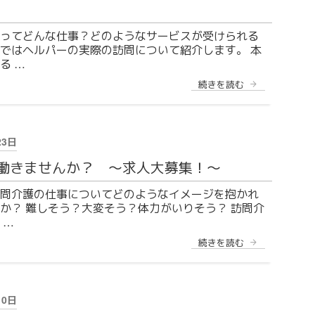
ク」
の
紹
ってどんな仕事？どのようなサービスが受けられる
介”
ではヘルパーの実際の訪問について紹介します。 本
の
る …
“こ
続きを読む
ん
な
仕
事
を
23日
し
て
働きませんか？ 〜求人大募集！〜
い
ま
問介護の仕事についてどのようなイメージを抱かれ
す〜
か？ 難しそう？大変そう？体力がいりそう？ 訪問介
ヘ
ル
 …
パ
ー
“一
続きを読む
訪
緒
問
に
記
働
録
き
そ
ま
10日
の
せ