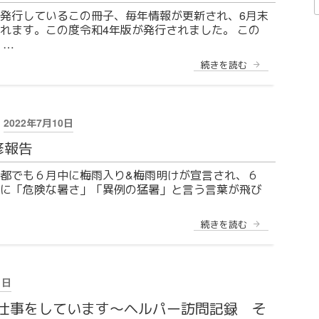
熱
発行しているこの冊子、毎年情報が更新され、6月末
中
れます。この度令和4年版が発行されました。 この
症
 …
対
策」”
“「す
続きを読む
の
こ
や
か
進
投
行
2022年7月10日
中!!〜
稿
高
修報告
日:
齢
者
都でも６月中に梅雨入り&梅雨明けが宣言され、６
の
に「危険な暑さ」「異例の猛暑」と言う言葉が飛び
た
め
の
サ
“6
続きを読む
ー
月
ビ
研
ス
修
ガ
報
イ
告”
1日
ド
の
ブ
仕事をしています〜ヘルパー訪問記録 そ
ッ