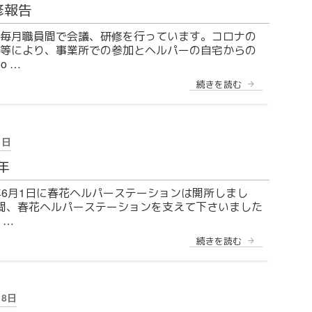
1”
ん
修報告
の
か？ 〜
求
毎月職員間で会議、研修を行っています。コロナの
人
等により、事業所での参加とヘルパーの自宅からの
大
募
o …
集！〜”
の
“5
続きを読む
月
研
修
報
告”
1日
の
年
年6月1日に春花ヘルパーステーションは開所しまし
間、春花ヘルパーステーションを支えて下さいました
 …
“祝
続きを読む
７
周
年”
の
18日