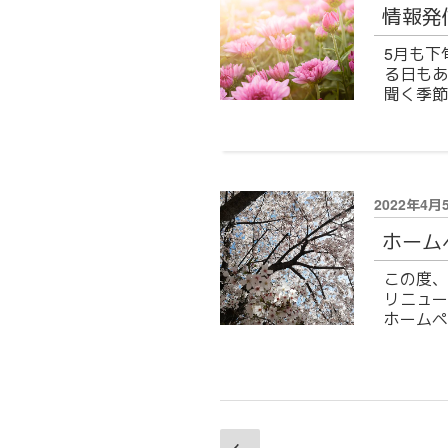
情報発
日:
5月も下
る日もあ
聞く季節
投
2022年4月
稿
ホーム
日:
この度、
リニュー
ホームペ
投
前