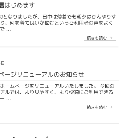
信はじめます
旬となりましたが、日中は薄着でも朝夕はひんやりす
り、何を着て良いか悩むというご利用者の声をよく
で …
“情
続きを読む
報
発
信
は
じ
5日
め
ま
ページリニューアルのお知らせ
す”
の
ホームページをリニューアルいたしました。 今回の
アルでは、より見やすく、より快適にご利用できる
ー …
“ホ
続きを読む
ー
ム
ペ
ー
ジ
リ
固
固
固