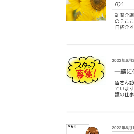
の1
訪問介護
の？ここ
日紹介す
投
2022年6月
稿
一緒に
日:
皆さん訪
ています
護の仕事
投
2022年6月
稿