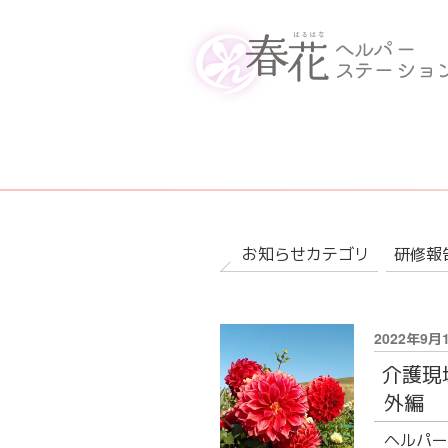
コ
Home
ン
テ
ｈａｒｕの想い
ン
ツ
サービス概要
へ
ス
ご利用までの流れ
キ
ッ
会社概要
プ
お知らせカテゴリ
研修報
公開情報
見える化要件
投
2022年9月
稿
採用案内
介護現
日:
外編
採用情報
ヘルパー