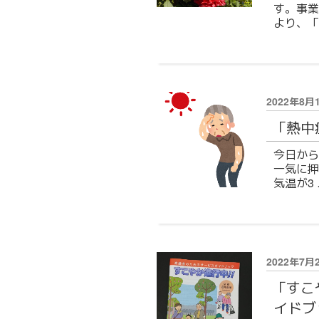
す。事業
募集要項
より、「
求人に関する
特定処遇改善加算に
投
2022年8月
稿
お知らせ
「熱中
日:
今日から
お知らせ
一気に押
気温が3 
リクルートニ
お問い合わせ
投
2022年7月
稿
「すこ
日:
イドブ