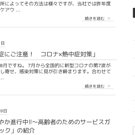
所によってその方法は様々ですが、当社では昨年度
ケアウ …
“介
続きを読む
お問い合わせ
護
現
場
かかる情報
の
IT
1日
革
命〜
症にご注意！ コロナ×熱中症対策」
こ
ん
8月ですね。 7月から全国的に新型コロナの第7波が
な
し寄せ、感染対策に見が引き締まります。合わせて
仕
事
…
ュース
を
し
“「熱
続きを読む
て
中
い
症
ま
に
す
ご
番
注
20日
外
意！
編”
コ
やか進行中!!〜高齢者のためのサービスガ
の
ロ
ック」の紹介
ナ
×