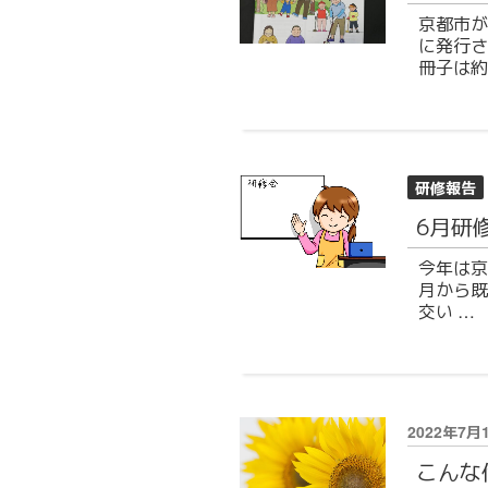
京都市が
に発行さ
冊子は約
研修報告
6月研
今年は京
月から既
交い …
投
2022年7月
稿
こんな
日: