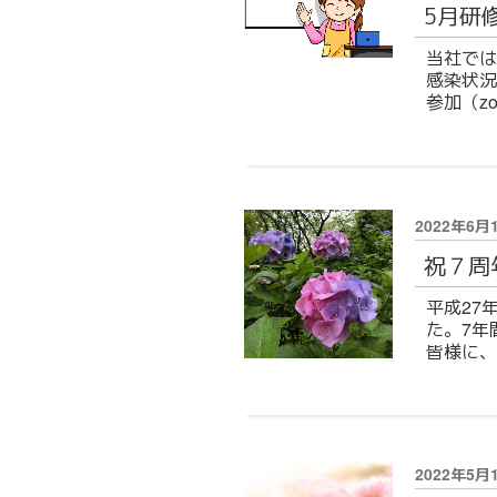
5月研
日:
当社では
感染状況
参加（zo
投
2022年6月
稿
祝７周
日:
平成27
た。7年
皆様に、
投
2022年5月
稿