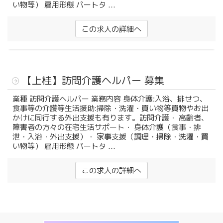
い物等） 雇用形態 パートタ …
募集要項
この求人の詳細へ
求人に関するお問い合わせ
特定処遇改善加算にかかる情報
投
【上桂】訪問介護ヘルパー 募集
お知らせ
稿
日:
業種 訪問介護ヘルパー 業務内容 身体介護:入浴、排せつ、
食事等の介護等生活援助:掃除・洗濯・買い物等買物やお出
お知らせ
かけに同行する外出支援も有ります。訪問介護・ 高齢者、
障害者の方々の在宅生活サポート・ 身体介護（食事・排
リクルートニュース
泄・入浴・外出支援）・ 家事支援（調理・掃除・洗濯・買
い物等） 雇用形態 パートタ …
お問い合わせ
この求人の詳細へ