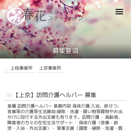
コ
Home
ン
テ
ｈａｒｕの想い
ン
Menu
ツ
サービス概要
へ
ス
募集要項
ご利用までの流れ
キ
ッ
会社概要
プ
上桂事業所
上京事業所
公開情報
投
見える化要件
【上京】訪問介護ヘルパー 募集
稿
日:
業種 訪問介護ヘルパー 業務内容 身体介護:入浴、排せつ、
採用案内
食事等の介護等生活援助:掃除・洗濯・買い物等買物やお出
かけに同行する外出支援も有ります。訪問介護・ 高齢者、
障害者の方々の在宅生活サポート・ 身体介護（食事・排
採用情報
泄・入浴・外出支援）・ 家事支援（調理・掃除・洗濯・買