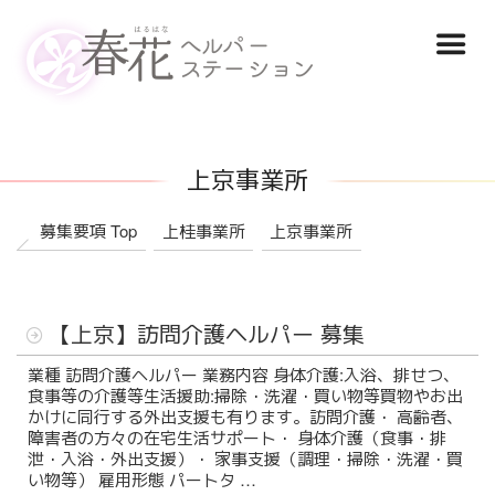
コ
Home
ン
テ
ｈａｒｕの想い
ン
Menu
ツ
サービス概要
へ
ス
上京事業所
ご利用までの流れ
キ
ッ
募集要項 Top
上桂事業所
上京事業所
会社概要
プ
公開情報
投
【上京】訪問介護ヘルパー 募集
稿
見える化要件
日:
業種 訪問介護ヘルパー 業務内容 身体介護:入浴、排せつ、
食事等の介護等生活援助:掃除・洗濯・買い物等買物やお出
採用案内
かけに同行する外出支援も有ります。訪問介護・ 高齢者、
障害者の方々の在宅生活サポート・ 身体介護（食事・排
泄・入浴・外出支援）・ 家事支援（調理・掃除・洗濯・買
採用情報
い物等） 雇用形態 パートタ …